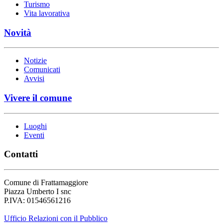
Turismo
Vita lavorativa
Novità
Notizie
Comunicati
Avvisi
Vivere il comune
Luoghi
Eventi
Contatti
Comune di Frattamaggiore
Piazza Umberto I snc
P.IVA: 01546561216
Ufficio Relazioni con il Pubblico