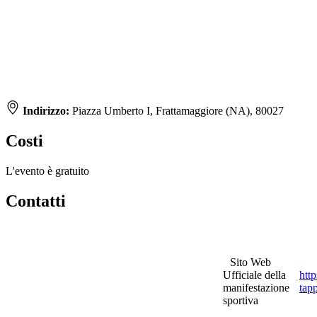
Indirizzo:
Piazza Umberto I, Frattamaggiore (NA), 80027
Costi
L'evento è gratuito
Contatti
Sito Web
Ufficiale della
htt
manifestazione
tap
sportiva