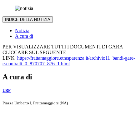
INDICE DELLA NOTIZIA
Notizia
A cura di
PER VISUALIZZARE TUTTI I DOCUMENTI DI GARA
CLICCARE SUL SEGUENTE
LINK
https://frattamaggiore.etrasparenza.it/archivio11_bandi-gare-
e-contratti_0_870707_876_1.html
A cura di
URP
Piazza Umberto I, Frattamaggiore (NA)