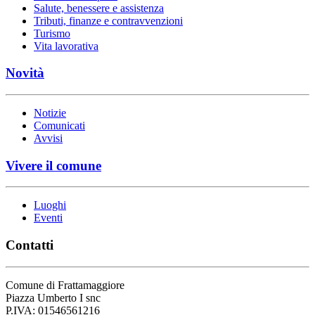
Salute, benessere e assistenza
Tributi, finanze e contravvenzioni
Turismo
Vita lavorativa
Novità
Notizie
Comunicati
Avvisi
Vivere il comune
Luoghi
Eventi
Contatti
Comune di Frattamaggiore
Piazza Umberto I snc
P.IVA: 01546561216