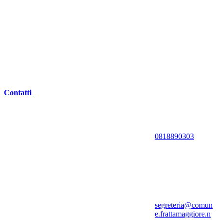
Contatti
0818890303
segreteria@comun
e.frattamaggiore.n