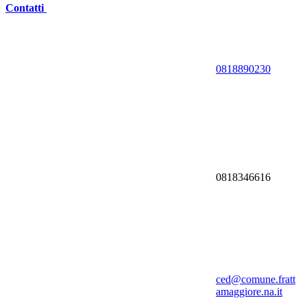
Contatti
0818890230
0818346616
ced@comune.fratt
amaggiore.na.it