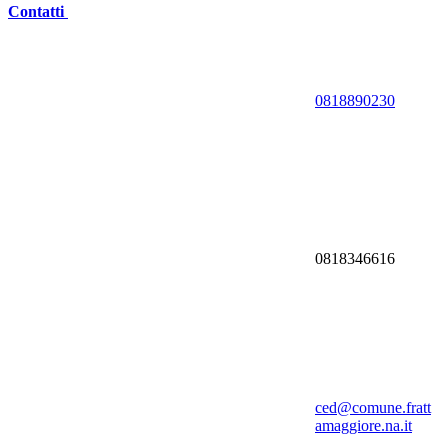
Contatti
0818890230
0818346616
ced@comune.fratt
amaggiore.na.it