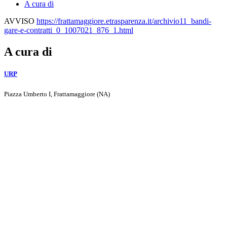
A cura di
AVVISO
https://frattamaggiore.etrasparenza.it/archivio11_bandi-
gare-e-contratti_0_1007021_876_1.html
A cura di
URP
Piazza Umberto I, Frattamaggiore (NA)