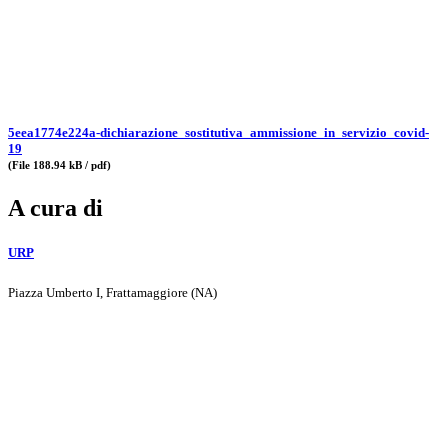
5eea1774e224a-dichiarazione_sostitutiva_ammissione_in_servizio_covid-
19
(File 188.94 kB / pdf)
A cura di
URP
Piazza Umberto I, Frattamaggiore (NA)