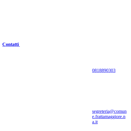
Contatti
0818890303
segreteria@comun
e.frattamaggiore.n
a.it