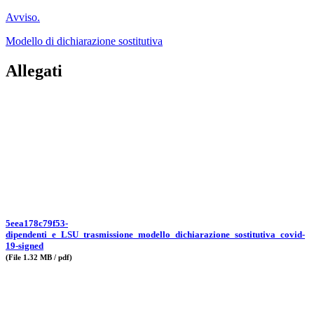
Avviso.
Modello di dichiarazione sostitutiva
Allegati
5eea178c79f53-
dipendenti_e_LSU_trasmissione_modello_dichiarazione_sostitutiva_covid-
19-signed
(File 1.32 MB / pdf)