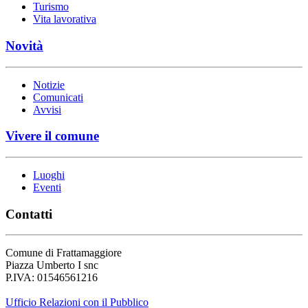
Turismo
Vita lavorativa
Novità
Notizie
Comunicati
Avvisi
Vivere il comune
Luoghi
Eventi
Contatti
Comune di Frattamaggiore
Piazza Umberto I snc
P.IVA: 01546561216
Ufficio Relazioni con il Pubblico