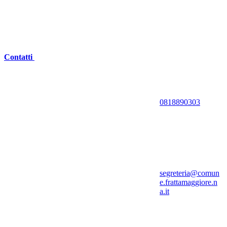
Contatti
0818890303
segreteria@comun
e.frattamaggiore.n
a.it