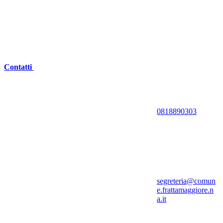
Contatti
0818890303
segreteria@comun
e.frattamaggiore.n
a.it