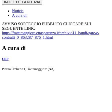
INDICE DELLA NOTIZIA
Notizia
A cura di
AVVISO SORTEGGIO PUBBLICO CLICCARE SUL
SEGUENTE LINK:
https://frattamaggiore.etrasparenza.it/archivio11_bandi-gare-e-
contratti_0_863287_876_1.html
A cura di
URP
Piazza Umberto I, Frattamaggiore (NA)