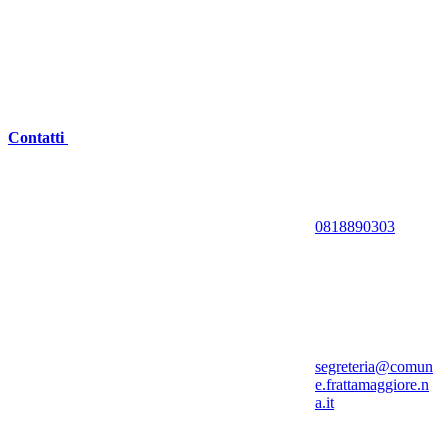
Contatti
0818890303
segreteria@comun
e.frattamaggiore.n
a.it