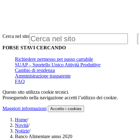
Cerca nel sito
FORSE STAVI CERCANDO
Richiedere permesso per passo carrabile
SUAP – Sportello Unico Attività Produttive
Cambio di residenza
Amministrazione trasparente
FAQ
Questo sito utilizza cookie tecnici.
Proseguendo nella navigazione accetti l’utilizzo dei cookie.
Maggiori informazioni
Accetto
i cookies
Home
/
Novità
/
Notizie
/
Banco Alimentare anno 2020