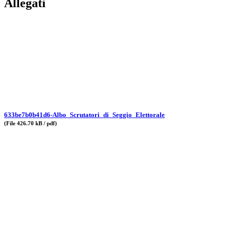
Allegati
633be7b0b41d6-Albo_Scrutatori_di_Seggio_Elettorale
(File 426.70 kB / pdf)