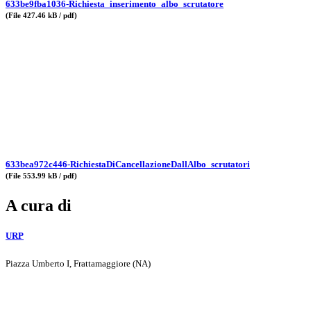
633be9fba1036-Richiesta_inserimento_albo_scrutatore
(File 427.46 kB / pdf)
633bea972c446-RichiestaDiCancellazioneDallAlbo_scrutatori
(File 553.99 kB / pdf)
A cura di
URP
Piazza Umberto I, Frattamaggiore (NA)