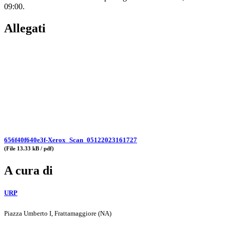
09:00.
Allegati
656f40f640e3f-Xerox_Scan_05122023161727
(File 13.33 kB / pdf)
A cura di
URP
Piazza Umberto I, Frattamaggiore (NA)