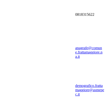
0818315622
anagrafe@comun
e.frattamaggiore.n
a.it
demografico.fratta
maggiore@asmepe
c.it