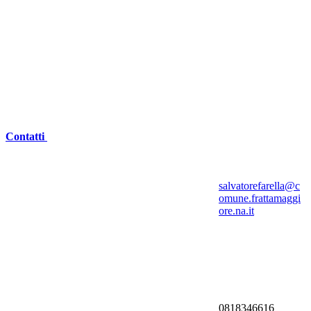
Contatti
salvatorefarella@c
omune.frattamaggi
ore.na.it
0818346616