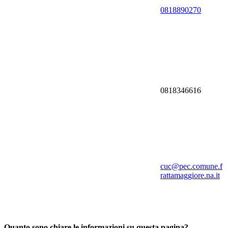
0818890270
0818346616
cuc@pec.comune.f
rattamaggiore.na.it
Quanto sono chiare le informazioni su questa pagina?