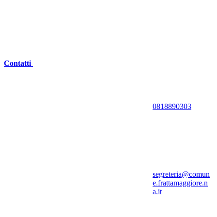
Contatti
0818890303
segreteria@comun
e.frattamaggiore.n
a.it