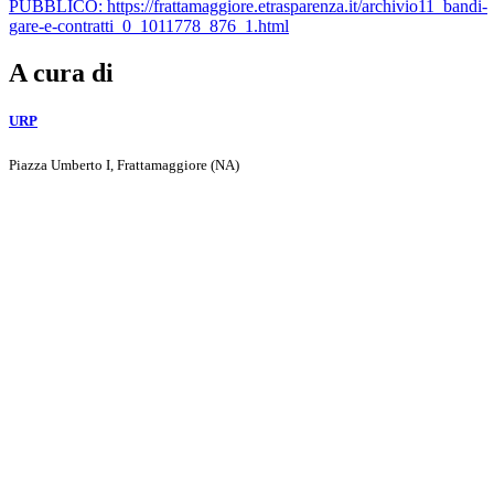
PUBBLICO: https://frattamaggiore.etrasparenza.it/archivio11_bandi-
gare-e-contratti_0_1011778_876_1.html
A cura di
URP
Piazza Umberto I, Frattamaggiore (NA)