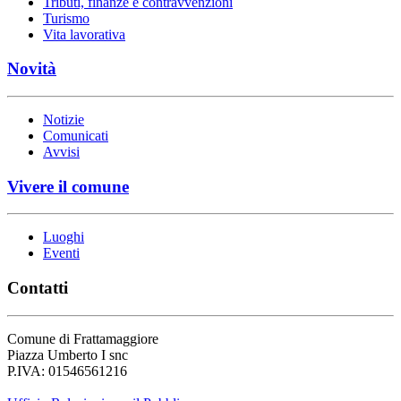
Tributi, finanze e contravvenzioni
Turismo
Vita lavorativa
Novità
Notizie
Comunicati
Avvisi
Vivere il comune
Luoghi
Eventi
Contatti
Comune di Frattamaggiore
Piazza Umberto I snc
P.IVA: 01546561216