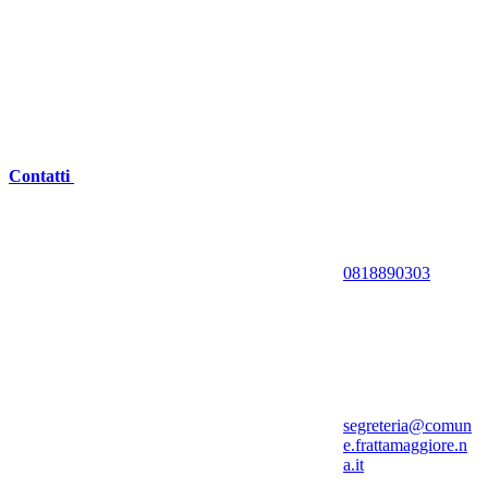
Contatti
0818890303
segreteria@comun
e.frattamaggiore.n
a.it