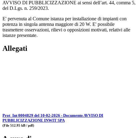
AVVISO DI PUBBLICIZZAZIONE ai sensi dell’art. 44, comma 5,
del D.Lgs. n. 259/2023.
E' pervenuta al Comune istanza per installazione di impianti con
potenza in singola antenna maggiore di 20 W. E' possibile
trasmettere osservazioni, rilievi o opposizioni motivati, relativi alle
istanze presentate.
Allegati
Prot_Int 0004829 del 10-02-2026 - Documento AVVISO DI
PUBBLICIZZAZIONE INWIT SPA
(File 512.95 kB / pdf)