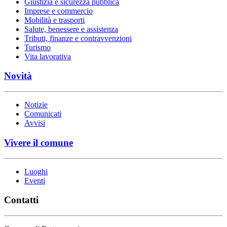
Giustizia e sicurezza pubblica
Imprese e commercio
Mobilità e trasporti
Salute, benessere e assistenza
Tributi, finanze e contravvenzioni
Turismo
Vita lavorativa
Novità
Notizie
Comunicati
Avvisi
Vivere il comune
Luoghi
Eventi
Contatti