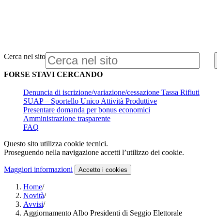
Cerca nel sito
FORSE STAVI CERCANDO
Denuncia di iscrizione/variazione/cessazione Tassa Rifiuti
SUAP – Sportello Unico Attività Produttive
Presentare domanda per bonus economici
Amministrazione trasparente
FAQ
Questo sito utilizza cookie tecnici.
Proseguendo nella navigazione accetti l’utilizzo dei cookie.
Maggiori informazioni
Accetto
i cookies
Home
/
Novità
/
Avvisi
/
Aggiornamento Albo Presidenti di Seggio Elettorale