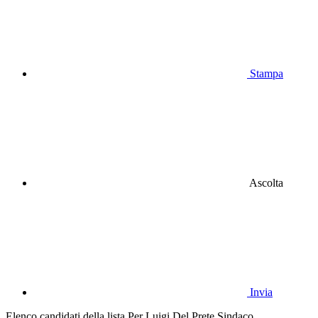
Stampa
Ascolta
Invia
Elenco candidati della lista Per Luigi Del Prete Sindaco