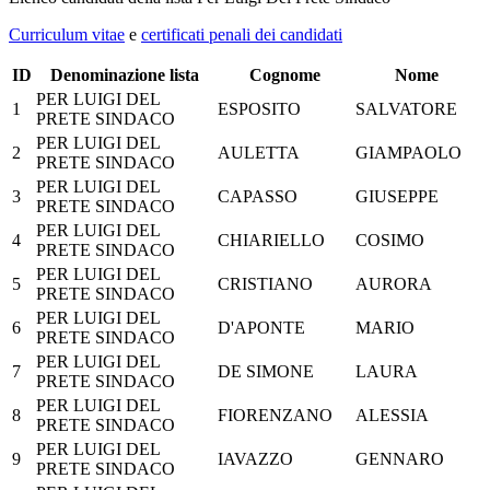
Curriculum vitae
e
certificati penali dei candidati
ID
Denominazione lista
Cognome
Nome
PER LUIGI DEL
1
ESPOSITO
SALVATORE
PRETE SINDACO
PER LUIGI DEL
2
AULETTA
GIAMPAOLO
PRETE SINDACO
PER LUIGI DEL
3
CAPASSO
GIUSEPPE
PRETE SINDACO
PER LUIGI DEL
4
CHIARIELLO
COSIMO
PRETE SINDACO
PER LUIGI DEL
5
CRISTIANO
AURORA
PRETE SINDACO
PER LUIGI DEL
6
D'APONTE
MARIO
PRETE SINDACO
PER LUIGI DEL
7
DE SIMONE
LAURA
PRETE SINDACO
PER LUIGI DEL
8
FIORENZANO
ALESSIA
PRETE SINDACO
PER LUIGI DEL
9
IAVAZZO
GENNARO
PRETE SINDACO