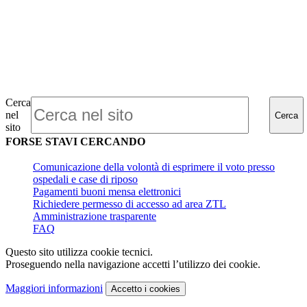
Cerca
nel
Cerca
sito
FORSE STAVI CERCANDO
Comunicazione della volontà di esprimere il voto presso
ospedali e case di riposo
Pagamenti buoni mensa elettronici
Richiedere permesso di accesso ad area ZTL
Amministrazione trasparente
FAQ
Questo sito utilizza cookie tecnici.
Proseguendo nella navigazione accetti l’utilizzo dei cookie.
Maggiori informazioni
Accetto
i cookies