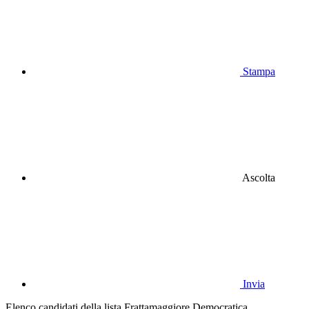
Stampa
Ascolta
Invia
Elenco candidati della lista Frattamaggiore Democratica