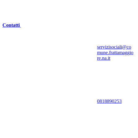
Contatti
servizisociali@co
mune.frattamaggio
re.na.it
0818890253