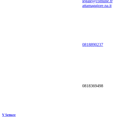
legale@comune.fr
attamaggiore.na.it
0818890237
0818369498
V Settore