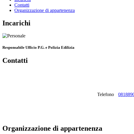
Contatti
Organizzazione di appartenenza
Incarichi
Responsabile Ufficio P.G. e Polizia Edilizia
Contatti
Telefono
081889
Organizzazione di appartenenza