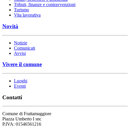
Tributi, finanze e contravvenzioni
Turismo
Vita lavorativa
Novità
Notizie
Comunicati
Avvisi
Vivere il comune
Luoghi
Eventi
Contatti
Comune di Frattamaggiore
Piazza Umberto I snc
P.IVA: 01546561216