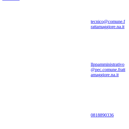
tecnico@comune.f
rattamaggiore.na.it
llppamministrativo
@pec.comune.fratt
amaggiore.na.it
0818890336