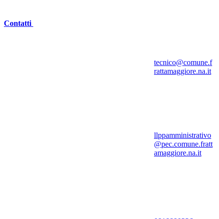
Contatti
tecnico@comune.f
rattamaggiore.na.it
llppamministrativo
@pec.comune.fratt
amaggiore.na.it