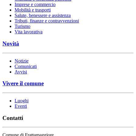
Imprese e commercio
Mobilità e trasporti
Salute, benessere e assistenza
Tributi, finanze e contravvenzioni
Turismo
Vita lavorativa
Novità
Notizie
Comunicati
Avvisi
Vivere il comune
Luoghi
Eventi
Contatti
Comune di Frattamaggiore