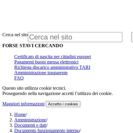
Cerca nel sito
FORSE STAVI CERCANDO
Certificato di nascita per cittadini europei
Pagamenti buoni mensa elettronici
Richiesta discarico amministrativo TARI
Amministrazione trasparente
FAQ
Questo sito utilizza cookie tecnici.
Proseguendo nella navigazione accetti l’utilizzo dei cookie.
Maggiori informazioni
Accetto
i cookies
Home
/
Amministrazione
/
Documenti e dati
/
Documento funzionamento interno
/