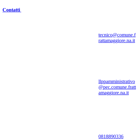
Contatti
tecnico@comune.f
rattamaggiore.na.it
llppamministrativo
@pec.comune.fratt
amaggiore.na.it
0818890336