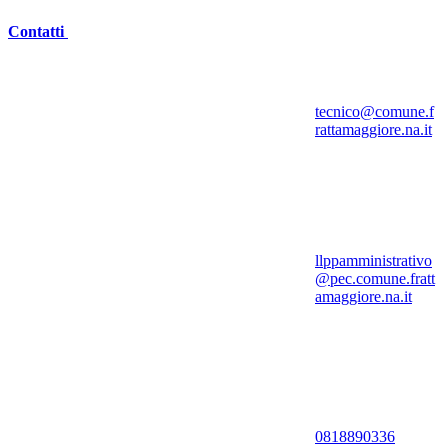
Contatti
tecnico@comune.f
rattamaggiore.na.it
llppamministrativo
@pec.comune.fratt
amaggiore.na.it
0818890336