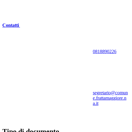
Contatti
0818890226
segretario@comun
e.frattamaggiore.n
a.it
Tipo di documento